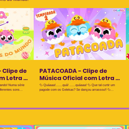
00:58
04:00
 Clipe de
PATACOADA - Clipe de
m Letra -
Música Oficial com Letra –
GELEKAS
cando! Numa série
🦆 Quáaaa!........quá! .......quáaaa! 🦆 Que tal curtir um
iferentes sons
pagode com os Gelekas? Se dançou arrassou!! 🦆
ê, Lelé e Kaká,
DANÇOU E ARRASOU? Se inscreva, deixe o like e
uperar o medo do
compartilhe com mais gelekinhas! Veja também o tutorial
da dança da Patacoada! GeLeKa’s e os sons do mundo
está chegou com a 2ª temporada, com incríveis músicas
e historinhas que exploram os diferentes sons existentes
no mundo. Um desenho animado educativo, recheado de
-ploft É
fofura, música e diversão para os pequenos. Assista os
Gelekas também no canal ZooMookids! Ouça no Spotify!