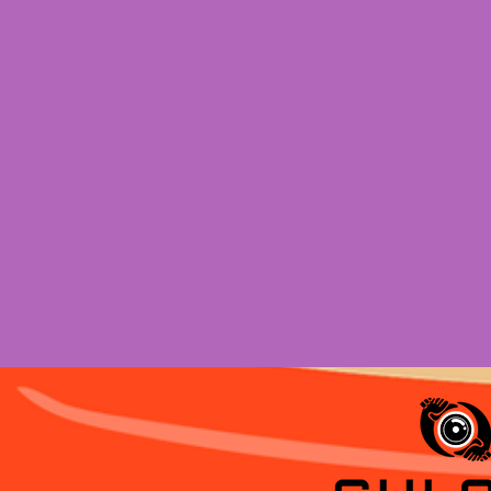
no: Spotify -
https://open.spotify.com/artist/0Wf
Amazon Music -
https://music.amazon.com/albums
tag=featurefmbr-20 Apple Music -
https://music.apple.com/br/artist/ge
ASSISTA NAS PRINCIPAIS PLATAF
STREAMING E NA TV NO CANAL Z